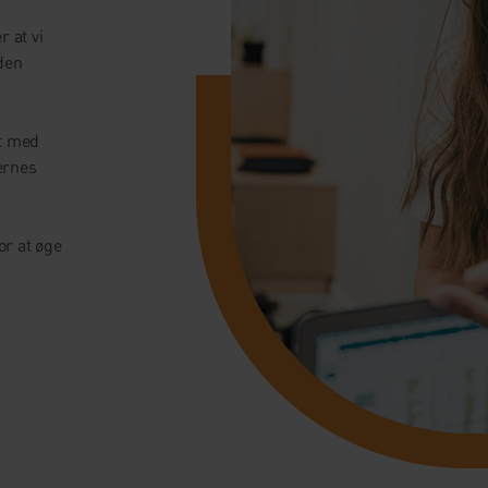
 at vi
den
et med
ernes
or at øge