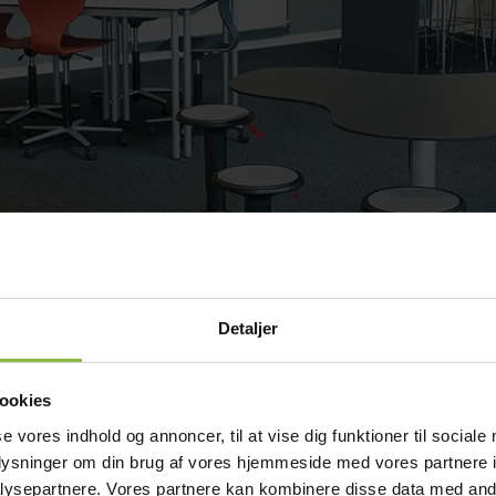
Detaljer
ookies
et lokale, som bliver brugt i de boglige fag
se vores indhold og annoncer, til at vise dig funktioner til sociale
oplysninger om din brug af vores hjemmeside med vores partnere i
ysepartnere. Vores partnere kan kombinere disse data med andr