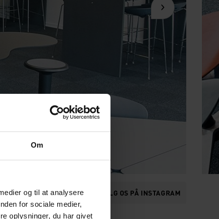
Om
 medier og til at analysere
FØLG OS PÅ INSTAGRAM
nden for sociale medier,
e oplysninger, du har givet