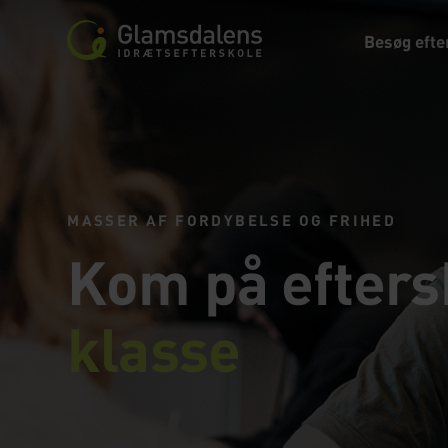
Besøg efte
MASSER AF FORDYBELSE OG FRIHED
Kom på efters
klasse