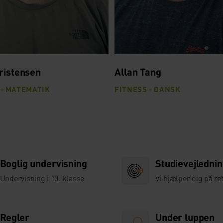
ristensen
Allan Tang
- MATEMATIK
FITNESS - DANSK
Boglig undervisning
Studievejledni
Undervisning i 10. klasse
Vi hjælper dig på ret
Regler
Under luppen