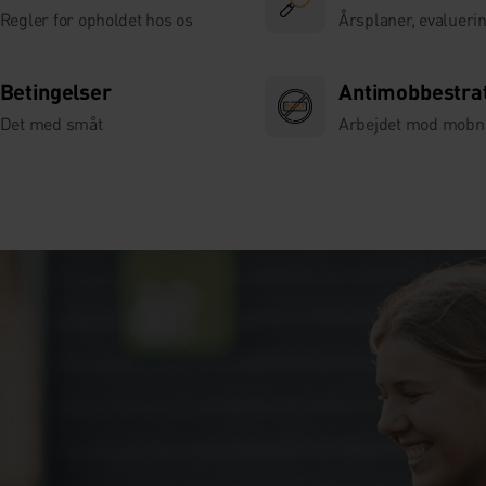
Regler for opholdet hos os
Årsplaner, evaluerin
Betingelser
Antimobbestra
Det med småt
Arbejdet mod mobn