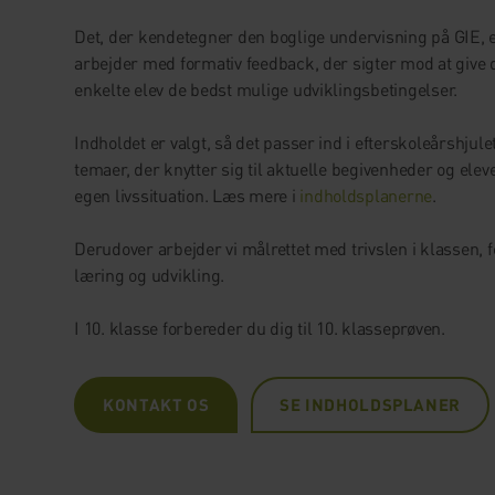
Det, der kendetegner den boglige undervisning på GIE, er
arbejder med formativ feedback, der sigter mod at give 
enkelte elev de bedst mulige udviklingsbetingelser.
Indholdet er valgt, så det passer ind i efterskoleårshjul
temaer, der knytter sig til aktuelle begivenheder og elev
egen livssituation. Læs mere i
indholdsplanerne
.
Derudover arbejder vi målrettet med trivslen i klassen, f
læring og udvikling.
I 10. klasse forbereder du dig til 10. klasseprøven.
KONTAKT OS
SE INDHOLDSPLANER