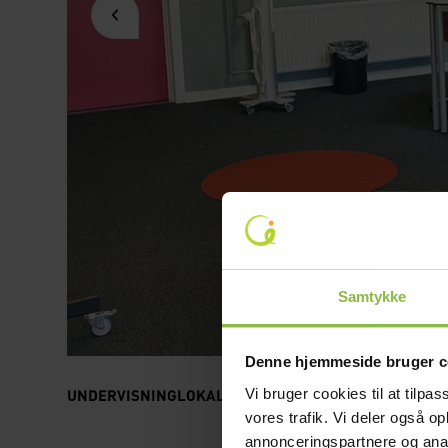
Samtykke
Denne hjemmeside bruger c
UNDERVISNINGLOKALER
- Hos os har hver klasse sit eg
Vi bruger cookies til at tilpas
vores trafik. Vi deler også 
annonceringspartnere og anal