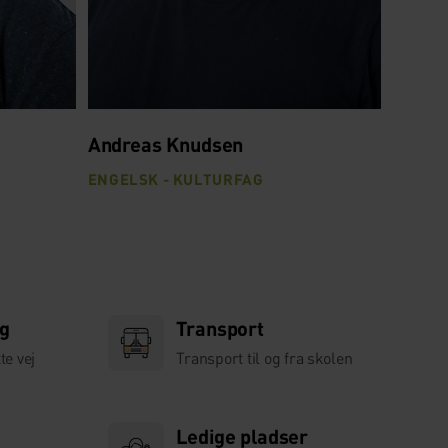
Andreas Knudsen
Caspe
ENGELSK - KULTURFAG
FODBO
ng
Transport
te vej
Transport til og fra skolen
Ledige pladser