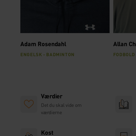
Adam Rosendahl
Allan Ch
ENGELSK - BADMINTON
FODBOLD 
Værdier
Det du skal vide om
værdierne
Kost