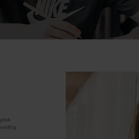
.
gelsk
mundtlig