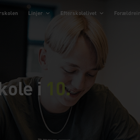
rskolen
Linjer
Efterskolelivet
Forældrei
kole i
10.