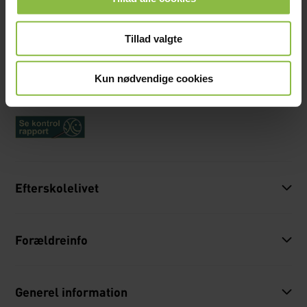
Langbygårdsvej 14, 5620 Glamsbjerg
Tillad valgte
Telefon:
64 72 36 60
Mail:
gie@glamsdalen.dk
Kun nødvendige cookies
EAN: 5790002583575
Efterskolelivet
Forældreinfo
Generel information