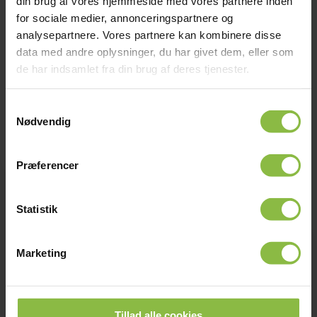
din brug af vores hjemmeside med vores partnere inden
At give eleverne viden indenfor både idræt og læring.
for sociale medier, annonceringspartnere og
analysepartnere. Vores partnere kan kombinere disse
Hvad gør GIE til en god arbejdsplads for dig?
data med andre oplysninger, du har givet dem, eller som
Kollegerne, eleverne og den gode stemning.
de har indsamlet fra din brug af deres tjenester.
Hvem er dit største idol?
Annie Thorisdottir.
Samtykkevalg
Nødvendig
KONTAKT ALLAN
Præferencer
Statistik
Marketing
Tillad alle cookies
Glamsdalens Idrætsefterskole