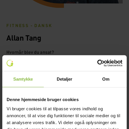
FITNESS - DANSK
Allan Tang
Hvornår blev du ansat?
August 2005.
Beskriv kort din baggrund/uddannelse
Læreruddannet på Odense seminarium.
Samtykke
Detaljer
Om
Hvad underviser du i/hvilken jobfunktion har du?
Fitness og dansk.
Denne hjemmeside bruger cookies
Hvorfor har du valgt at arbejde på en efterskole?
Vi bruger cookies til at tilpasse vores indhold og
Dejligt at arbejde med unge mennesker.
annoncer, til at vise dig funktioner til sociale medier og til
at analysere vores trafik. Vi deler også oplysninger om
Hvad brænder du for i din jobfunktion?