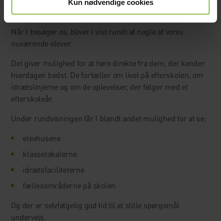
Kun nødvendige cookies
Rundvisning med elever
Når I besøger os, bliver I vist rundt af nogle af vores
nuværende elever.
Det giver mulighed for at høre direkte fra dem, der kender
hverdagen bedst. De fortæller om livet på efterskolen, om
idrætslinjerne og om de oplevelser, der følger med et
efterskoleår.
Under rundvisningen får I blandt andet mulighed for at se:
elevhusene
klasselokalerne
idrætsfaciliteterne
fællesområderne på skolen
Og der er selvfølgelig god tid til at stille spørgsmål
undervejs.