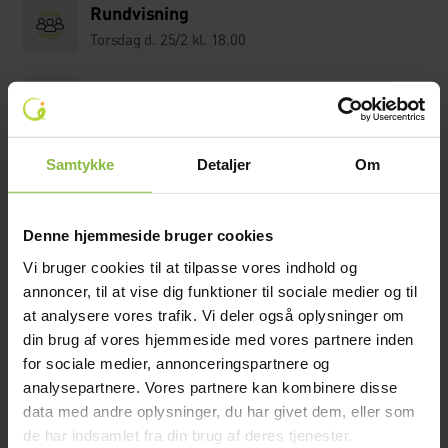
Rundvisning
Torsdag d. 25/2 kl. 18.00
Rundvisning
Torsdag d. 25/2 kl. 19.00
Samtykke
Detaljer
Om
April 2027
Denne hjemmeside bruger cookies
Rundvisning
Onsdag d. 21/4 kl. 18.00
Vi bruger cookies til at tilpasse vores indhold og
annoncer, til at vise dig funktioner til sociale medier og til
at analysere vores trafik. Vi deler også oplysninger om
Rundvisning
din brug af vores hjemmeside med vores partnere inden
Onsdag d. 21/4 kl. 19.00
for sociale medier, annonceringspartnere og
analysepartnere. Vores partnere kan kombinere disse
data med andre oplysninger, du har givet dem, eller som
Maj 2027
de har indsamlet fra din brug af deres tjenester.