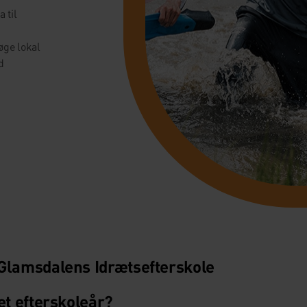
 til
øge lokal
d
Glamsdalens Idrætsefterskole
et efterskoleår?