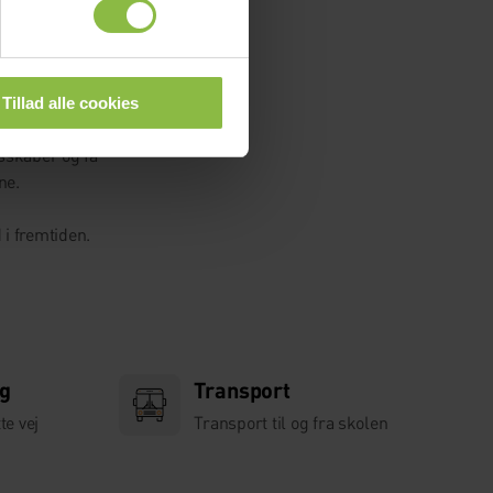
r giver noget
Tillad alle cookies
sskaber og få
ne.
 i fremtiden.
ng
Transport
te vej
Transport til og fra skolen