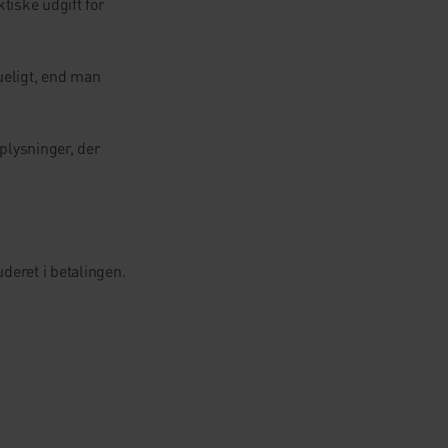
ktiske udgift for
ueligt, end man
plysninger, der
uderet i betalingen.