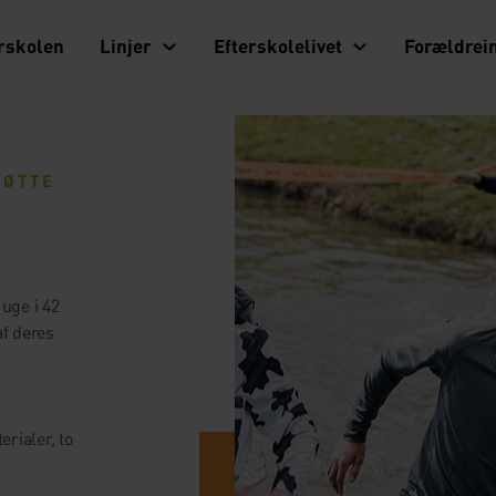
rskolen
Linjer
Efterskolelivet
Forældrei
TØTTE
 uge i 42
af deres
rialer, to