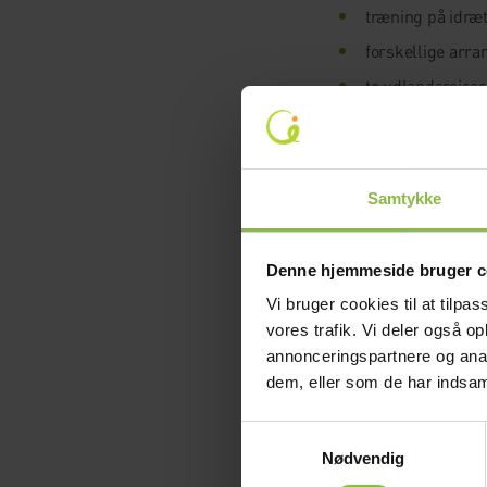
træning på idræt
forskellige arran
to udlandsrejser
Derudover indgår en 
For mange elever bli
Samtykke
unikt.
Økonomi og 
Denne hjemmeside bruger c
Vi bruger cookies til at tilpas
For mange familier 
vores trafik. Vi deler også 
annonceringspartnere og anal
Nogle vælger at spar
dem, eller som de har indsaml
Det vigtigste er oft
Samtykkevalg
hvordan betalingen 
Nødvendig