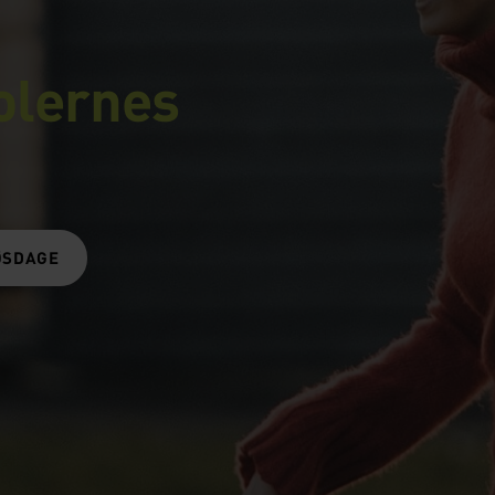
olernes
ØSDAGE