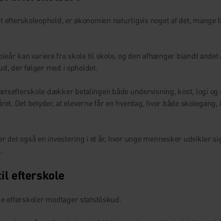
 efterskoleophold, er økonomien naturligvis noget af det, mange f
leår kan variere fra skole til skole, og den afhænger blandt andet af
bud, der følger med i opholdet.
tsefterskole dækker betalingen både undervisning, kost, logi og
af året. Det betyder, at eleverne får en hverdag, hvor både skolegang
r det også en investering i et år, hvor unge mennesker udvikler sig
.
til efterskole
ke efterskoler modtager statstilskud.