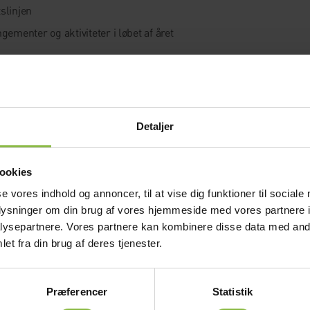
slinjen
gementer og aktiviteter i løbet af året
stor del af de oplevelser, der er med til at gøre efterskolelivet sær
ver det netop kombinationen af skole, idræt og fællesskab, der gør 
Detaljer
planlægning
ookies
se vores indhold og annoncer, til at vise dig funktioner til sociale
er et efterskoleophold noget, man planlægger i god tid.
oplysninger om din brug af vores hjemmeside med vores partnere i
ysepartnere. Vores partnere kan kombinere disse data med andr
e op i årene op til efterskoleåret, mens andre fordeler betalingen 
et fra din brug af deres tjenester.
e at få et klart overblik over økonomien, så man ved, hvad der er inkl
er opbygget.
Præferencer
Statistik