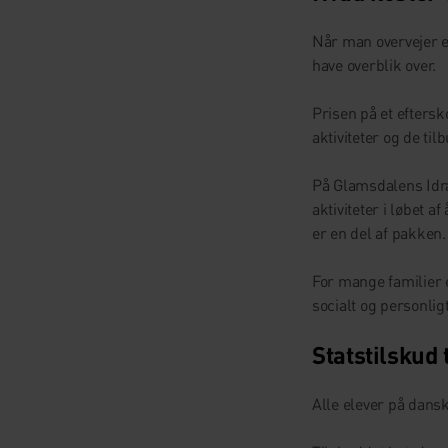
Når man overvejer et
have overblik over.
Prisen på et eftersko
aktiviteter og de til
På Glamsdalens Idræ
aktiviteter i løbet 
er en del af pakken.
For mange familier e
socialt og personligt
Statstilskud 
Alle elever på dans