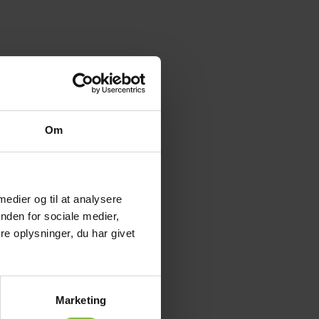
ligt.
året til noget helt
Om
 medier og til at analysere
nden for sociale medier,
e oplysninger, du har givet
løbende over året.
uderet i prisen, og
Marketing