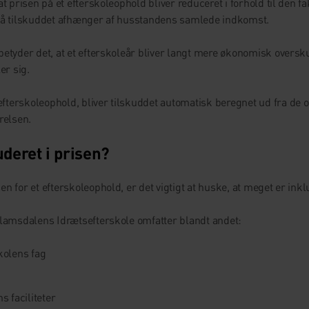
t prisen på et efterskoleophold bliver reduceret i forhold til den fa
på tilskuddet afhænger af husstandens samlede indkomst.
betyder det, at et efterskoleår bliver langt mere økonomisk oversk
er sig.
terskoleophold, bliver tilskuddet automatisk beregnet ud fra de o
relsen.
uderet i prisen?
n for et efterskoleophold, er det vigtigt at huske, at meget er inkl
Glamsdalens Idrætsefterskole omfatter blandt andet:
kolens fag
s faciliteter