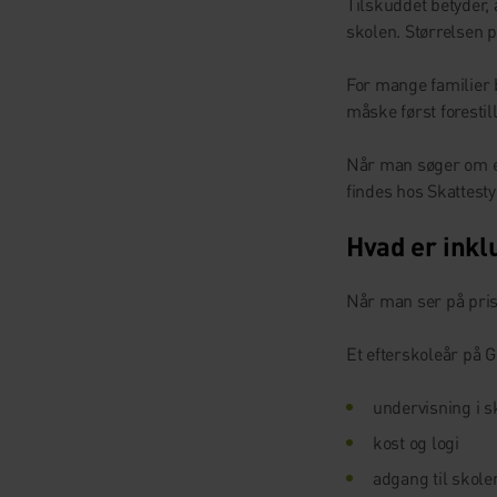
Tilskuddet betyder, a
skolen. Størrelsen 
For mange familier 
måske først forestill
Når man søger om ef
findes hos Skattesty
Hvad er inkl
Når man ser på prise
Et efterskoleår på 
undervisning i s
kost og logi
adgang til skolen