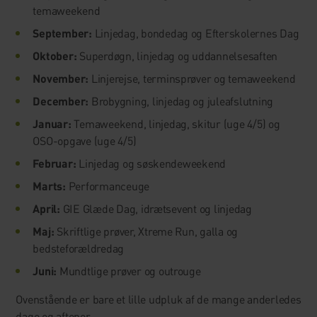
temaweekend
September:
Linjedag, bondedag og Efterskolernes Dag
Oktober:
Superdøgn, linjedag og uddannelsesaften
November:
Linjerejse, terminsprøver og temaweekend
December:
Brobygning, linjedag og juleafslutning
Januar:
Temaweekend, linjedag, skitur (uge 4/5) og
OSO-opgave (uge 4/5)
Februar:
Linjedag og søskendeweekend
Marts:
Performanceuge
April:
GIE Glæde Dag, idrætsevent og linjedag
Maj:
Skriftlige prøver, Xtreme Run, galla og
bedsteforældredag
Juni:
Mundtlige prøver og outrouge
Ovenstående er bare et lille udpluk af de mange anderledes
dage og aftener.