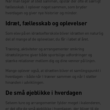
Når man tager af sted sammen, opstår der ofte et særligt
fællesskab. I oplever noget sammen, som bryder
hverdagen og giver nye historier og minder.
Idræt, fællesskab og oplevelser
Som elev på en idrætsefterskole bliver idrætten en naturlig
del af mange af de oplevelser, du får i løbet af året.
Træning, aktiviteter og arrangementer omkring
idrætslinjerne giver både sportslige udfordringer og
stærke relationer mellem dig og dine venner på linjen.
Mange oplever også, at idrætten bliver et samlingspunkt i
hverdagen – både når I træner sammen og når I støtter
hinanden i udviklingen.
De små øjeblikke i hverdagen
Selvom ture og arrangementer fylder meget i kalenderen,
er det ofte de små øjeblikke i hverdagen, der bliver til de