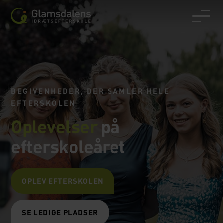
BEGIVENHEDER, DER SAMLER HELE
EFTERSKOLEN
Oplevelser
på
efterskoleåret
OPLEV EFTERSKOLEN
SE LEDIGE PLADSER