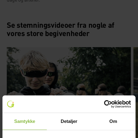
Se stemningsvideoer fra nogle af
vores store begivenheder
Samtykke
Detaljer
Om