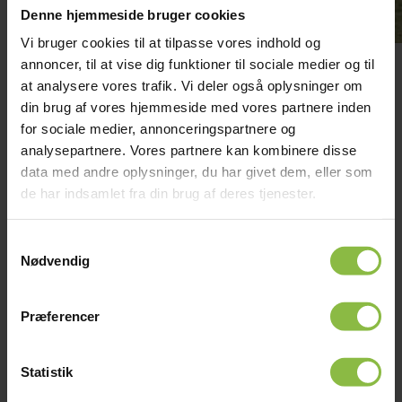
Denne hjemmeside bruger cookies
Vi bruger cookies til at tilpasse vores indhold og
INTROUGE
i august
annoncer, til at vise dig funktioner til sociale medier og til
at analysere vores trafik. Vi deler også oplysninger om
din brug af vores hjemmeside med vores partnere inden
Oplevelser på Glamsdalens
for sociale medier, annonceringspartnere og
analysepartnere. Vores partnere kan kombinere disse
Idrætsefterskole
data med andre oplysninger, du har givet dem, eller som
Oplevelser er en vigtig del af
de har indsamlet fra din brug af deres tjenester.
efterskolelivet
Samtykkevalg
Et efterskoleår består af meget mere end undervisning og
Nødvendig
træning.
På Glamsdalens Idrætsefterskole bliver året også fyldt med
Præferencer
oplevelser, der skaber minder og styrker fællesskabet.
Nogle oplevelser er planlagte aktiviteter i løbet af året.
Statistik
Andre opstår spontant i hverdagen.