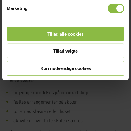
Men fælles for dem er, at de bliver en del af det
Marketing
efterskoleår, du senere ser tilbage på.
For mange er det netop kombinationen af hverdagen og alle
oplevelserne undervejs, der gør efterskolelivet helt særligt.
Tillad alle cookies
Ture og aktiviteter i løbet af året
Tillad valgte
I løbet af året vil du opleve forskellige ture og aktiviteter,
hvor du sammen med dine venner får mulighed for at prøve
Kun nødvendige cookies
noget nyt.
Det kan være:
linjedage med fokus på din idrætslinje
fælles arrangementer på skolen
ture med klassen eller huset
aktiviteter hvor hele skolen samles