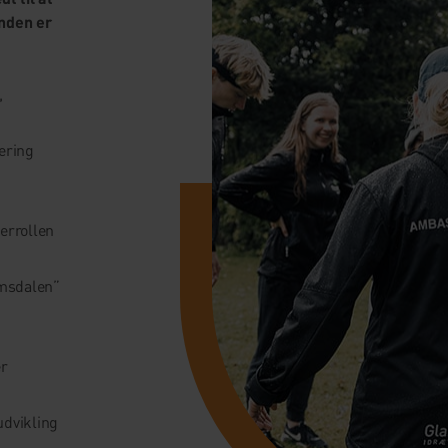
enden er
,
ering
,
errollen
amsdalen”
er
udvikling