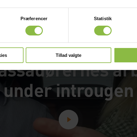
Præferencer
Statistik
Få et indblik i
ies
Tillad valgte
ssadørernes ar
under introugen