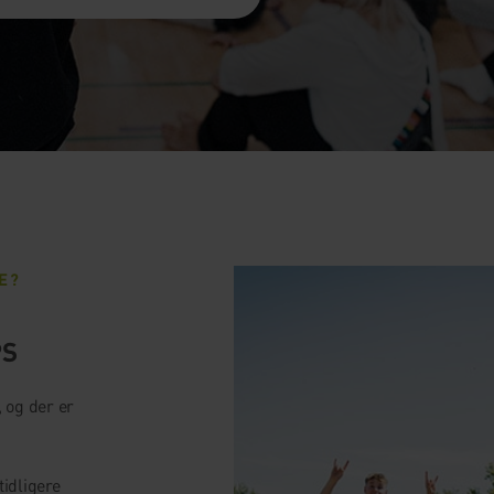
E?
PS
, og der er
idligere