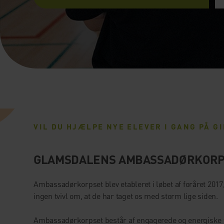
VIL DU HJÆLPE NYE ELEVER I GANG PÅ GI
GLAMSDALENS AMBASSADØRKOR
Ambassadørkorpset blev etableret i løbet af foråret 2017
ingen tvivl om, at de har taget os med storm lige siden.
Ambassadørkorpset består af engagerede og energiske t