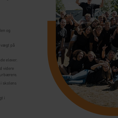
nden og
 vægt på
de elever.
d videre
turbærere.
 i skolens
t i