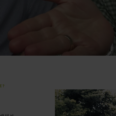
E?
t til at