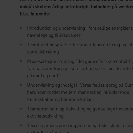
indgå i skolens årlige introforløb. Indholdet på week
bl.a. følgende:
Introduktion og undervisning i forskellige energizers
navnelege og tillidsøvelser
Teambuildingsøvelser herunder teori omkring facilit
samt debriefing
Procesarbejde omkring ”det gode efterskoleophold”
”ambassadørkorpset som kulturbærer” og ”teamled
på godt og ondt”
Undervisning og indsigt i ”Vores fælles sprog på Gl
herunder mødet mellem mennesker, inkluderende
fællesskaber og kommunikation.
Teamidræt som spiludvikling og gamle lege herund
aktivitetsudvikling
Teori og proces omkring personligt lederskab, team
og konflikthåndtering.