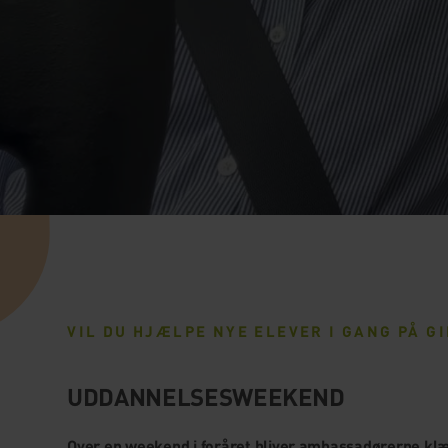
VIL DU HJÆLPE NYE ELEVER I GANG PÅ GI
UDDANNELSESWEEKEND
Over en weekend i foråret bliver ambassadørerne klæd