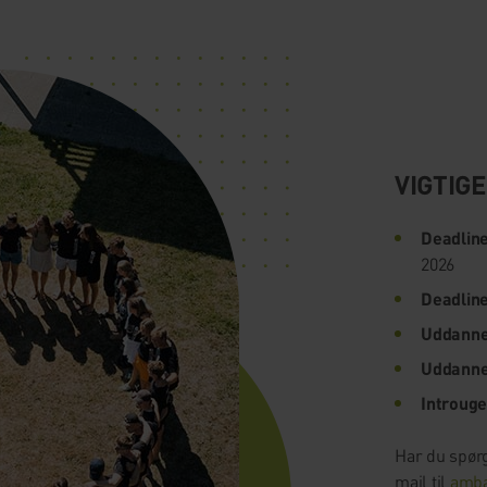
VIGTIG
Deadline
2026
Deadline
Uddanne
Uddanne
Introuge
Har du spør
mail til
amba