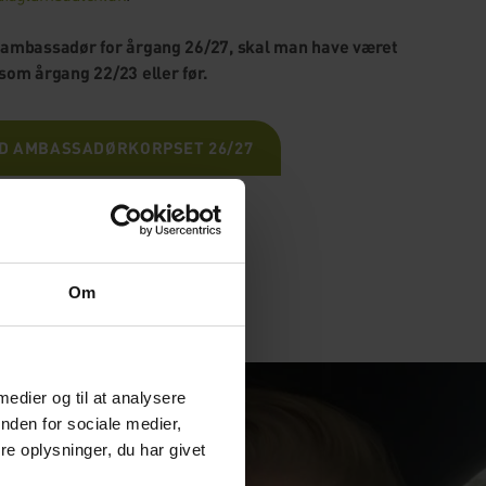
 ambassadør for årgang 26/27, skal man have været
 som årgang 22/23 eller før.
D AMBASSADØRKORPSET 26/27
Om
 medier og til at analysere
nden for sociale medier,
e oplysninger, du har givet