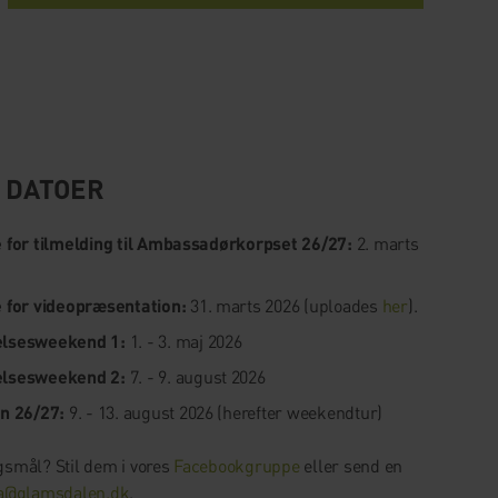
E DATOER
 for tilmelding til Ambassadørkorpset 26/27:
2. marts
 for videopræsentation:
31. marts 2026 (uploades
her
).
lsesweekend 1:
1. - 3. maj 2026
lsesweekend 2:
7. - 9. august 2026
n 26/27:
9. - 13. august 2026 (herefter weekendtur)
gsmål? Stil dem i vores
Facebookgruppe
eller send en
@glamsdalen.dk
.