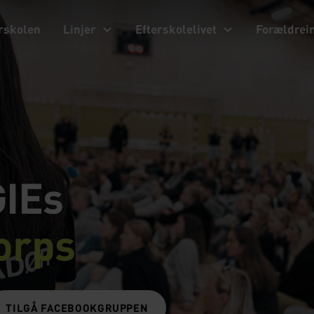
rskolen
Linjer
Efterskolelivet
Forældrei
GIEs
orps
TILGÅ FACEBOOKGRUPPEN