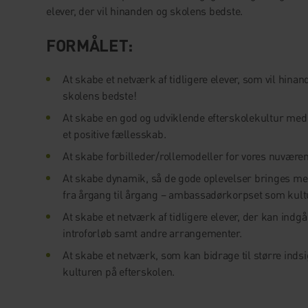
elever, der vil hinanden og skolens bedste.
FORMÅLET:
At skabe et netværk af tidligere elever, som vil hina
skolens bedste!
At skabe en god og udviklende efterskolekultur med
et positive fællesskab.
At skabe forbilleder/rollemodeller for vores nuværen
At skabe dynamik, så de gode oplevelser bringes me
fra årgang til årgang – ambassadørkorpset som kul
At skabe et netværk af tidligere elever, der kan indgå
introforløb samt andre arrangementer.
At skabe et netværk, som kan bidrage til større indsig
kulturen på efterskolen.