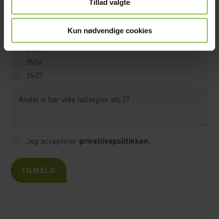
Tillad valgte
21/22
22/23
Kun nødvendige cookies
23/24
24/25
25/26
26/27
Andet vi bør vide (allergier etc.)?
Jeg accepterer
privatlivspolitikken.