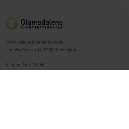
Glamsdalens Idrætsefterskole
Langbygårdsvej 14, 5620 Glamsbjerg
Telefon:
64 72 36 60
Mail:
gie@glamsdalen.dk
EAN: 5790002583575
Efterskolelivet