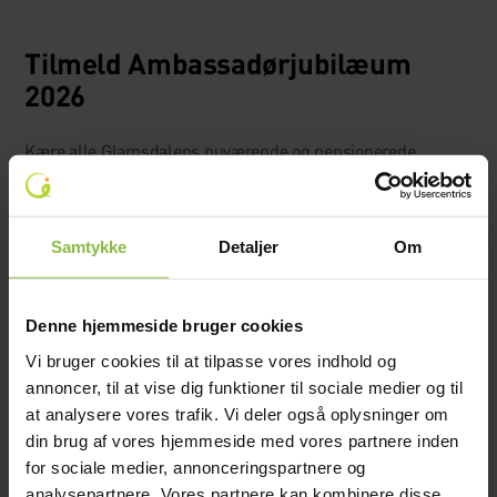
Tilmeld Ambassadørjubilæum
2026
Kære alle Glamsdalens nuværende og pensionerede
ambassadører 💚
Vi glæder os meget over, at vi i 2026 kan invitere til
ambassadørkorpsets 10 års jubilæum (og ja vi har regnet
Samtykke
Detaljer
Om
rigtigt). Det skal vi selvfølgelig fejre i selskab med alle jer,
der har været med til at forme korpset til hvad det er i dag.
Denne hjemmeside bruger cookies
I den anledning inviterer vi alle tidligere og nuværende
Vi bruger cookies til at tilpasse vores indhold og
ambassadører + tidligere og nuværende lærer som har
annoncer, til at vise dig funktioner til sociale medier og til
været tilkoblet os, til et brag af en jubilæumsfest. Sæt
at analysere vores trafik. Vi deler også oplysninger om
kæmpe kryds i kalenderen
fredag d. 21. august 2026
, og
din brug af vores hjemmeside med vores partnere inden
husk at minde dine bedste ambassadørvenner om det
for sociale medier, annonceringspartnere og
samme, for det her bliver en aften til gemmerne 💚
analysepartnere. Vores partnere kan kombinere disse