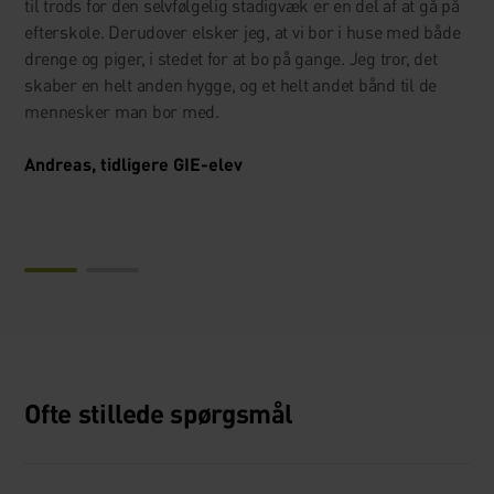
tilbyder. Skolens faciliteter tiltalte mig også. Jeg synes vi er
til trods for den selvfølgelig stadigvæk er en del af at gå på
gode til at respektere hinanden, vores forskelligheder og
efterskole. Derudover elsker jeg, at vi bor i huse med både
helt klart hinandens behov for ro. Jeg har kun været
drenge og piger, i stedet for at bo på gange. Jeg tror, det
hjemme i to weekender indtil videre, og hver gang jeg har
skaber en helt anden hygge, og et helt andet bånd til de
været hjemme har jeg savnet alt ved efterskolen, både
mennesker man bor med.
elever og lærere.
Andreas, tidligere GIE-elev
Frederikke, tidligere GIE-elev
Ofte stillede spørgsmål