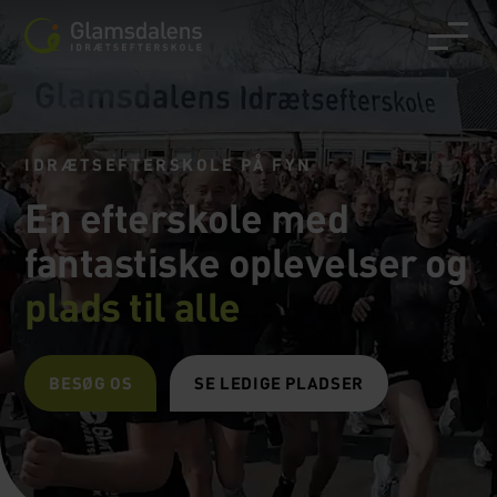
IDRÆTSEFTERSKOLE PÅ FYN
En efterskole med
fantastiske oplevelser og
plads til alle
BESØG OS
SE LEDIGE PLADSER