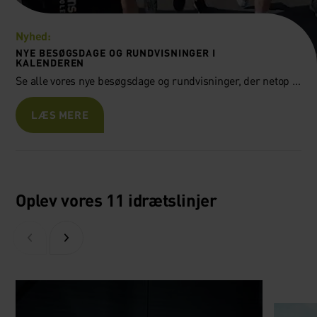
Nyhed:
NYE BESØGSDAGE OG RUNDVISNINGER I
KALENDEREN
Se alle vores nye besøgsdage og rundvisninger, der netop er blevet tilført vores kalender af åbent hus-arrangementer.
LÆS MERE
Oplev vores 11 idrætslinjer