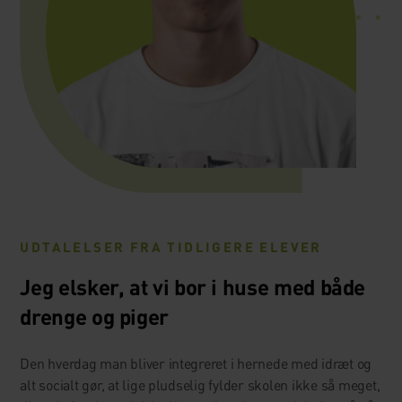
UDTALELSER FRA TIDLIGERE ELEVER
Vi er gode til at respektere hinanden
UDTALELSER FRA TIDLIGERE ELEVER
og vores forskelligheder
Jeg elsker, at vi bor i huse med både
drenge og piger
Grunden til jeg valgte Glamsdalens Idrætsefterskole, var
fordi jeg synes at Fitness-linjen lød enormt interessant, og
Den hverdag man bliver integreret i hernede med idræt og
det er heller ikke en linje særlig mange efterskoler
alt socialt gør, at lige pludselig fylder skolen ikke så meget,