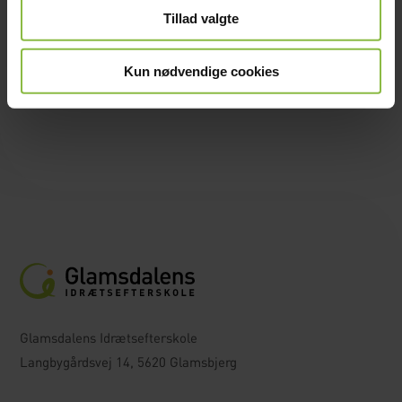
Tillad valgte
ARRANGEMENTER
Kun nødvendige cookies
Glamsdalens Idrætsefterskole
Langbygårdsvej 14, 5620 Glamsbjerg