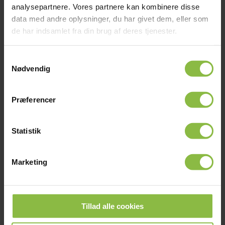
Ambassadørkorpset 26/27
analysepartnere. Vores partnere kan kombinere disse
data med andre oplysninger, du har givet dem, eller som
LÆS MERE
de har indsamlet fra din brug af deres tjenester.
ARRANGEMENTER
Samtykkevalg
Nødvendig
17. juni 2025
Nye besøgsdage og
Præferencer
rundvisninger i kalenderen
LÆS MERE
Statistik
ARRANGEMENTER
Marketing
16. juni 2025
Jubilardag 2026 – tilmelding er
nu åben 🎉
Tillad alle cookies
LÆS MERE