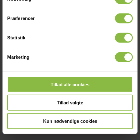
26. maj 2025
Præferencer
Skal du have en af de sidste
pladser på den kommende
Statistik
årgang?
LÆS MERE
Marketing
ARRANGEMENTER
Tillad alle cookies
Tillad valgte
Kun nødvendige cookies