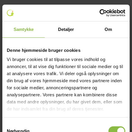
Relaterede nyheder
Samtykke
Detaljer
Om
17. juni 2025
Nye besøgsdage og
rundvisninger i kalenderen
Denne hjemmeside bruger cookies
LÆS MERE
Vi bruger cookies til at tilpasse vores indhold og
annoncer, til at vise dig funktioner til sociale medier og til
ARRANGEMENTER
at analysere vores trafik. Vi deler også oplysninger om
din brug af vores hjemmeside med vores partnere inden
for sociale medier, annonceringspartnere og
16. juni 2025
analysepartnere. Vores partnere kan kombinere disse
Jubilardag 2026 – tilmelding er
data med andre oplysninger, du har givet dem, eller som
nu åben 🎉
de har indsamlet fra din brug af deres tjenester.
LÆS MERE
Samtykkevalg
ARRANGEMENTER
Nødvendig