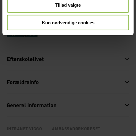
Tillad valgte
Mail:
gie@glamsdalen.dk
EAN: 5790002583575
Kun nødvendige cookies
Efterskolelivet
Forældreinfo
Generel information
INTRANET VIGGO
AMBASSADØRKORPSET