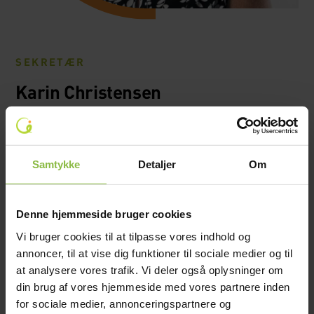
SEKRETÆR
Karin Christensen
Hvornår blev du ansat?
2014.
Samtykke
Detaljer
Om
Beskriv kort din baggrund/uddannelse
Kontoruddannet. Har arbejdet i ungdomsskolen og i 10.
klasse center.
Denne hjemmeside bruger cookies
Hvad underviser du i/hvilken jobfunktion har du?
Vi bruger cookies til at tilpasse vores indhold og
Sekretær med fokus på økonomien.
annoncer, til at vise dig funktioner til sociale medier og til
at analysere vores trafik. Vi deler også oplysninger om
Hvorfor har du valgt at arbejde på en efterskole?
din brug af vores hjemmeside med vores partnere inden
Her kan tal og papir og computer kombineres med elever,
for sociale medier, annonceringspartnere og
der giver liv og energi.