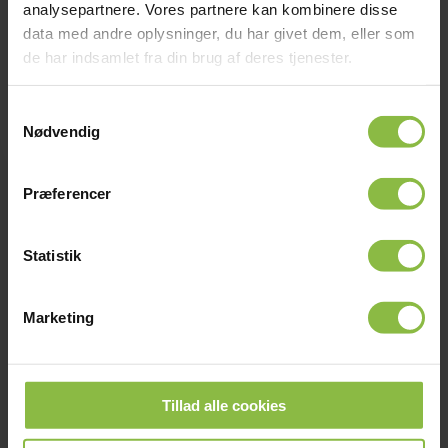
analysepartnere. Vores partnere kan kombinere disse
data med andre oplysninger, du har givet dem, eller som
Hvad brænder du for i din jobfunktion?
de har indsamlet fra din brug af deres tjenester.
At hjælpe de elever, der har brug for hjælp.
Samtykkevalg
KONTAKT KARIN
Nødvendig
Præferencer
Statistik
Marketing
Glamsdalens Idrætsefterskole
Langbygårdsvej 14, 5620 Glamsbjerg
Tillad alle cookies
Telefon:
64 72 36 60