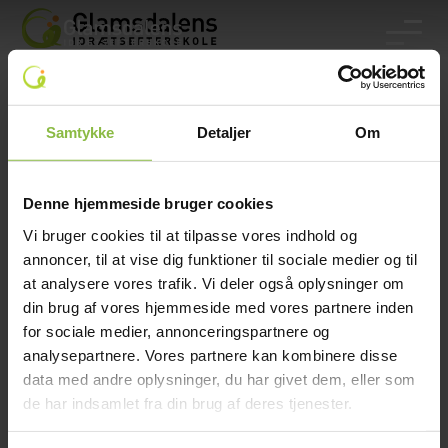
Glamsdalens Idrætsefterskole
Langbygårdsvej 14, 5620 Glamsbjerg
Samtykke
Detaljer
Om
Telefon:
64 72 36 60
Mail:
gie@glamsdalen.dk
Denne hjemmeside bruger cookies
EAN: 5790002583575
Vi bruger cookies til at tilpasse vores indhold og
annoncer, til at vise dig funktioner til sociale medier og til
at analysere vores trafik. Vi deler også oplysninger om
din brug af vores hjemmeside med vores partnere inden
for sociale medier, annonceringspartnere og
analysepartnere. Vores partnere kan kombinere disse
Efterskolelivet
data med andre oplysninger, du har givet dem, eller som
de har indsamlet fra din brug af deres tjenester.
Forældreinfo