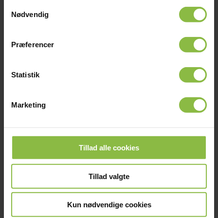
Samtykkevalg
Nødvendig
Forældreinfo
Præferencer
Generel information
Statistik
Marketing
INTRANET VIGGO
AMBASSADØRKORPSET
KONTAKT
Tillad alle cookies
Tillad valgte
Copyright © 2026 | All Rights Reserved Glamsdalens
Idrætsefterskole | Telefon:
64 72 36 60
| Mail:
gie@glamsdalen.dk
Kun nødvendige cookies