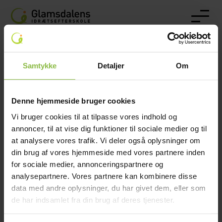
Samtykke
Detaljer
Om
Glamsdalens Idrætsefterskole
Langbygårdsvej 14, 5620 Glamsbjerg
Denne hjemmeside bruger cookies
Vi bruger cookies til at tilpasse vores indhold og
Telefon:
64 72 36 60
annoncer, til at vise dig funktioner til sociale medier og til
Mail:
gie@glamsdalen.dk
at analysere vores trafik. Vi deler også oplysninger om
EAN: 5790002583575
din brug af vores hjemmeside med vores partnere inden
for sociale medier, annonceringspartnere og
analysepartnere. Vores partnere kan kombinere disse
data med andre oplysninger, du har givet dem, eller som
de har indsamlet fra din brug af deres tjenester.
Efterskolelivet