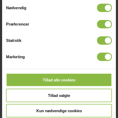
Samtykkevalg
Nødvendig
Forældreinfo
Præferencer
Generel information
Statistik
Marketing
INTRANET VIGGO
AMBASSADØRKORPSET
KONTAKT
Tillad alle cookies
Tillad valgte
Copyright © 2026 | All Rights Reserved Glamsdalens
Idrætsefterskole | Telefon:
64 72 36 60
| Mail:
gie@glamsdalen.dk
Kun nødvendige cookies