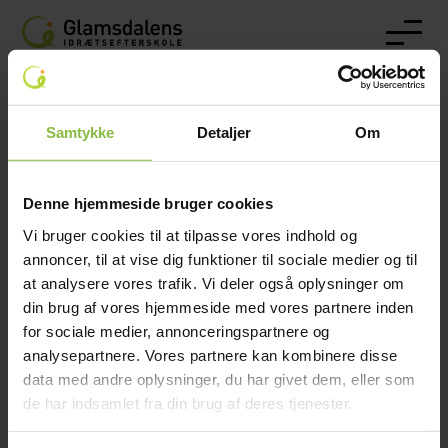
Samtykke
Detaljer
Om
Glamsdalens Idrætsefterskole
Langbygårdsvej 14, 5620 Glamsbjerg
Denne hjemmeside bruger cookies
Vi bruger cookies til at tilpasse vores indhold og
Telefon:
64 72 36 60
annoncer, til at vise dig funktioner til sociale medier og til
Mail:
gie@glamsdalen.dk
at analysere vores trafik. Vi deler også oplysninger om
EAN: 5790002583575
din brug af vores hjemmeside med vores partnere inden
for sociale medier, annonceringspartnere og
analysepartnere. Vores partnere kan kombinere disse
data med andre oplysninger, du har givet dem, eller som
de har indsamlet fra din brug af deres tjenester.
Efterskolelivet