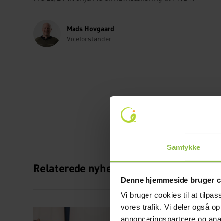
Mads Hovgaard
Viceforstander
Samtykke
Relaterede nyheder
Denne hjemmeside bruger c
Vi bruger cookies til at tilpas
vores trafik. Vi deler også 
26. maj 2025
annonceringspartnere og anal