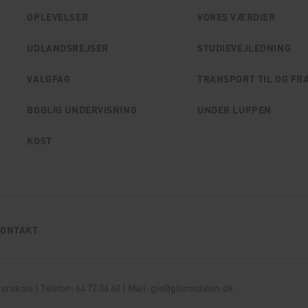
OPLEVELSER
VORES VÆRDIER
UDLANDSREJSER
STUDIEVEJLEDNING
VALGFAG
TRANSPORT TIL OG FR
BOGLIG UNDERVISNING
UNDER LUPPEN
KOST
ONTAKT
erskole | Telefon:
64 72 36 60
| Mail:
gie@glamsdalen.dk