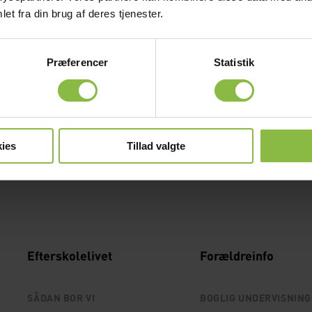
f de sidste pladser på den
et fra din brug af deres tjenester.
g?
Præferencer
Statistik
ies
Tillad valgte
Efterskolelivet
Forældreinfo
SÅDAN BOR VI
BOGLIG UNDERVISNING