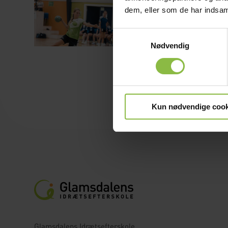
Skal du have en a
dem, eller som de har indsaml
kommende årgan
Samtykkevalg
LÆS MERE
Nødvendig
Kun nødvendige cook
Glamsdalens Idrætsefterskole