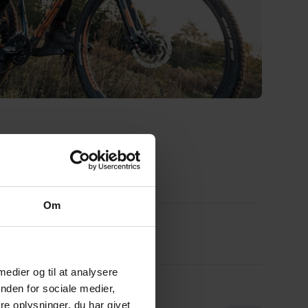
Om
 medier og til at analysere
nden for sociale medier,
e oplysninger, du har givet