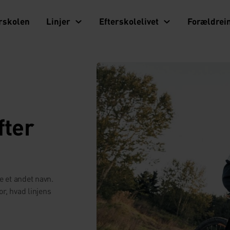
rskolen
Linjer
Efterskolelivet
Forældrei
fter
ve et andet navn.
r, hvad linjens