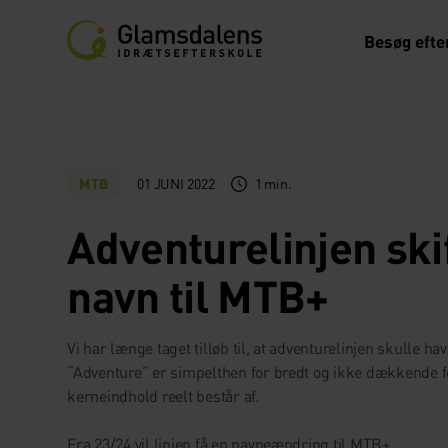
Besøg efte
01 JUNI 2022
1 min.
MTB
Adventurelinjen ski
navn til MTB+
Vi har længe taget tilløb til, at adventurelinjen skulle ha
“Adventure” er simpelthen for bredt og ikke dækkende fo
kerneindhold reelt består af.
Fra 23/24 vil linjen få en navneændring til MTB+.